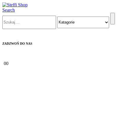
Search
ZADZWOŃ DO NAS
+48 570 404 426
0
0