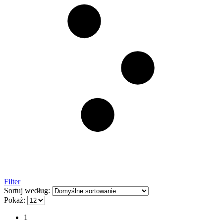
Filter
Sortuj według:
Pokaż:
1