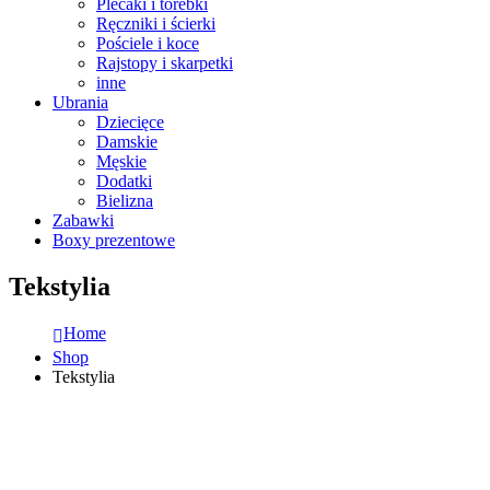
Plecaki i torebki
Ręczniki i ścierki
Pościele i koce
Rajstopy i skarpetki
inne
Ubrania
Dziecięce
Damskie
Męskie
Dodatki
Bielizna
Zabawki
Boxy prezentowe
Tekstylia
Home
Shop
Tekstylia