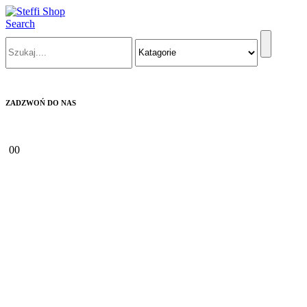
Search
ZADZWOŃ DO NAS
+48 570 404 426
0
0