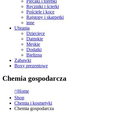
Plecaki i torebki
Ręczniki i ścierki
Pościele i koce
Rajstopy i skarpetki
inne
Ubrania
Dziecięce
Damskie
Męskie
Dodatki
Bielizna
Zabawki
Boxy prezentowe
Chemia gospodarcza
Home
Shop
Chemia i kosmetyki
Chemia gospodarcza