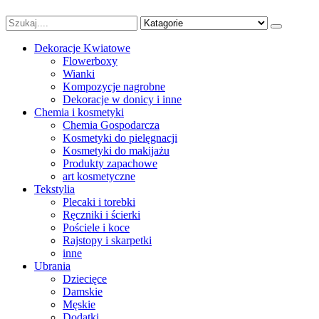
Dekoracje Kwiatowe
Flowerboxy
Wianki
Kompozycje nagrobne
Dekoracje w donicy i inne
Chemia i kosmetyki
Chemia Gospodarcza
Kosmetyki do pielęgnacji
Kosmetyki do makijażu
Produkty zapachowe
art kosmetyczne
Tekstylia
Plecaki i torebki
Ręczniki i ścierki
Pościele i koce
Rajstopy i skarpetki
inne
Ubrania
Dziecięce
Damskie
Męskie
Dodatki