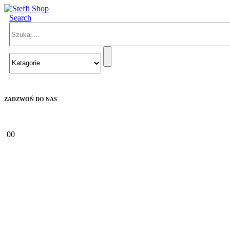
Search
ZADZWOŃ DO NAS
+48 570 404 426
0
0