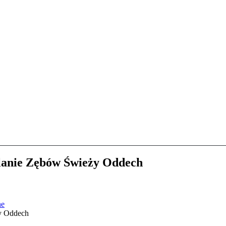
lanie Zębów Świeży Oddech
ne
y Oddech