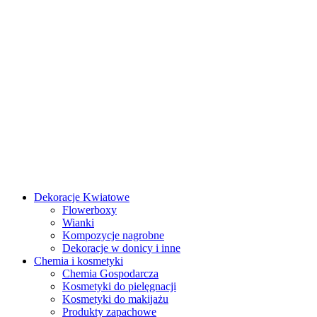
Dekoracje Kwiatowe
Flowerboxy
Wianki
Kompozycje nagrobne
Dekoracje w donicy i inne
Chemia i kosmetyki
Chemia Gospodarcza
Kosmetyki do pielęgnacji
Kosmetyki do makijażu
Produkty zapachowe