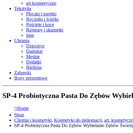
art kosmetyczne
Tekstylia
Plecaki i torebki
Ręczniki i ścierki
Pościele i koce
Rajstopy i skarpetki
inne
Ubrania
Dziecięce
Damskie
Męskie
Dodatki
Bielizna
Zabawki
Boxy prezentowe
SP-4 Probiotyczna Pasta Do Zębów Wybie
Home
Shop
Chemia i kosmetyki
,
Kosmetyki do pielęgnacji
,
art. kosmetycz
SP-4 Probiotyczna Pasta Do Zębów Wybielanie Zębów Śwież